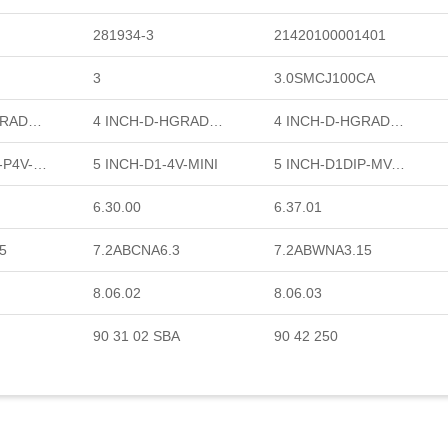
281934-3
21420100001401
3
3.0SMCJ100CA
4 INCH-D-CGRADE-MV
4 INCH-D-HGRADE-MINI
4 INCH-D-HGRADE-MV
5 CMH2O-D1-P4V-MINI
5 INCH-D1-4V-MINI
5 INCH-D1DIP-MV-MINI
6.30.00
6.37.01
5
7.2ABCNA6.3
7.2ABWNA3.15
8.06.02
8.06.03
90 31 02 SBA
90 42 250