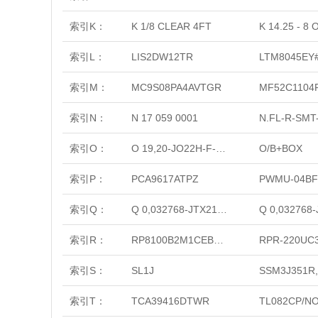
索引K：
K 1/8 CLEAR 4FT
K 14.25 - 8
索引L：
LIS2DW12TR
LTM8045EY
索引M：
MC9S08PA4AVTGR
MF52C1104
索引N：
N 17 059 0001
N.FL-R-SMT-
索引O：
O 19,20-JO22H-F-3,3-1-T1-LF
O/B+BOX
索引P：
PCA9617ATPZ
索引Q：
Q 0,032768-JTX210-12,5-20-T1-LF
索引R：
RP8100B2M1CEBLKBLKRED
RPR-220UC
索引S：
SL1J
SSM3J351R
索引T：
TCA39416DTWR
TL082CP/N