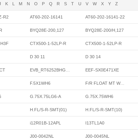
J
K
L
M
N
O
P
Q
R
S
T
U
V
W
X
Y
Z
Z-R2
AT60-202-16141
AT60-202-16141-22
R
BYQ28E-200,127
BYQ28E-200/H,127
,H3F
CTX500-1-52LP-R
CTX500-1-52LP-R
D 30 11
D 30 14
SCT
EVB_RT6252BHGJ6F
EEF-SX0E471XE
F.5X1WH6
F/R FLOAT MT WASHER
6
G.75X.75LG6-A
G.75X.75WH6
H.FL/S-R-SMT(01)
H.FL/S-R-SMT(10)
i12R01B-12APL
I13TL1A0
J00-0042NL
J00-0045NL