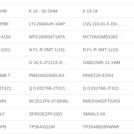
 OHM
K 16 - 50 OHM
K 19 19
#PBF
LTC2666IUH-16#PBF
LSS-110-01-F-DV-A-K-TR
F4150
MPZ1608S471ATA00
MCT0603MD1002BP100
1(01)
N.FL-R-SMT-1(10)
N.FL-R-SMT-1(10)
O 26,0-JT21LE-E-K-V-LF
OAB22585-11-1WB
PWMU-04BFMB-TL7001
PMEG6020AELRX
P6KE22A-E3/54
Q 0,032768-JTX210-12,5-20-T1-LF
Q 0,032768-JTX210-12,5-20-T1-LF
Q 0,032768-JTX210-12,5-20-T1-LF
30N
RC2512FK-07300RL
RMCF0402FT52R3
,LF
SFR03EZPF1501
SMA6L5.0A
OPB
TPS54331DR
TPS548B28RWWR