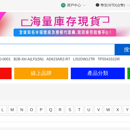
用戶中心
幣別:NTD(台幣)
0-0001
B2B-XH-A(LF)(SN)
AD623ARZ-R7
LIS2DW12TR
TPS54331DR
線上品牌
產品分類
L
M
N
O
P
Q
R
S
T
U
V
W
X
Y