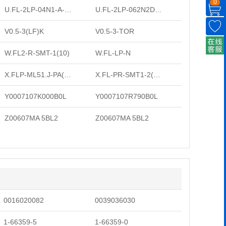
0
U.FL-2LP-04N1-A-(1000)
U.FL-2LP-062N2D-A-(100)
V0.5-3(LF)K
V0.5-3-TOR
W.FL2-R-SMT-1(10)
W.FL-LP-N
X.FLP-ML51.J-PA(F)-ST
X.FL-PR-SMT1-2(80)
Y0007107K000B0L
Y0007107R790B0L
Z00607MA 5BL2
Z00607MA 5BL2
0016020082
0039036030
1-66359-5
1-66359-0