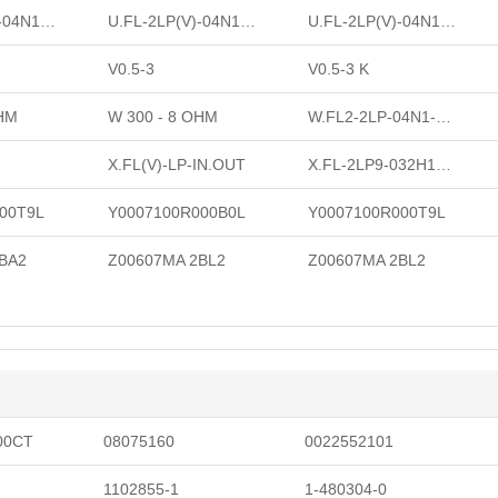
U.FL-2LP(V)-04N1-A-(400)
U.FL-2LP(V)-04N1-A-(50)
U.FL-2LP(V)-04N1-A-(800)
V0.5-3
V0.5-3 K
OHM
W 300 - 8 OHM
W.FL2-2LP-04N1-A-(300)
X.FL(V)-LP-IN.OUT
X.FL-2LP9-032H1TS-A-(100)
00T9L
Y0007100R000B0L
Y0007100R000T9L
BA2
Z00607MA 2BL2
Z00607MA 2BL2
00CT
08075160
0022552101
1102855-1
1-480304-0