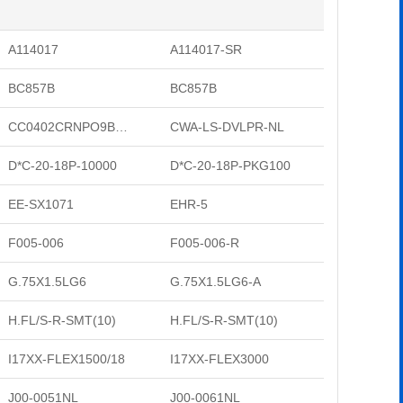
A114017
A114017-SR
BC857B
BC857B
CC0402CRNPO9BN8R0
CWA-LS-DVLPR-NL
D*C-20-18P-10000
D*C-20-18P-PKG100
EE-SX1071
EHR-5
F005-006
F005-006-R
G.75X1.5LG6
G.75X1.5LG6-A
H.FL/S-R-SMT(10)
H.FL/S-R-SMT(10)
I17XX-FLEX1500/18
I17XX-FLEX3000
J00-0051NL
J00-0061NL