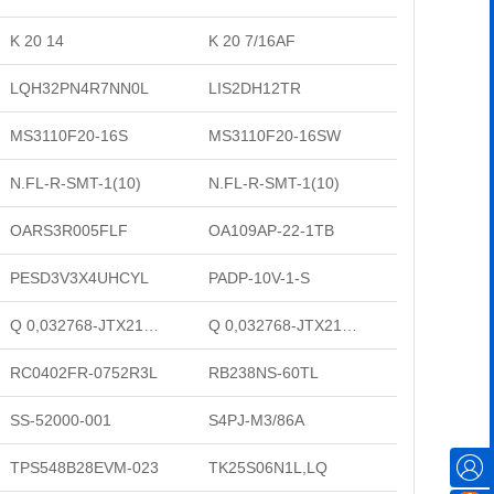
K 20 14
K 20 7/16AF
LQH32PN4R7NN0L
LIS2DH12TR
MS3110F20-16S
MS3110F20-16SW
N.FL-R-SMT-1(10)
N.FL-R-SMT-1(10)
OARS3R005FLF
OA109AP-22-1TB
PESD3V3X4UHCYL
PADP-10V-1-S
Q 0,032768-JTX210-12,5-20-T1-LF
Q 0,032768-JTX210-12,5-20-T1-LF
RC0402FR-0752R3L
RB238NS-60TL
SS-52000-001
S4PJ-M3/86A
TPS548B28EVM-023
TK25S06N1L,LQ