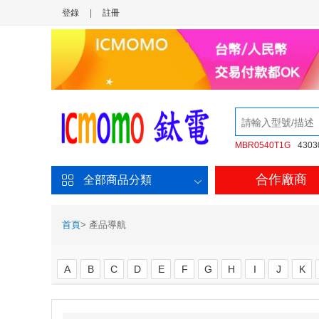
登錄
|
註冊
MBR0540T1G
4303
合作廠商
全部商品分類
首頁
>
產品導航
A
B
C
D
E
F
G
H
I
J
K