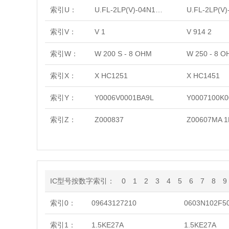
索引U：
U.FL-2LP(V)-04N1-A-(40)
索引V：
V 1
V 914 2
索引W：
W 200 S - 8 OHM
W 250 - 8 
索引X：
X HC1251
X HC1451
索引Y：
Y0006V0001BA9L
Y0007100K0
索引Z：
Z000837
Z00607MA 1
IC型号按数字索引：
0
1
2
3
4
5
6
7
8
9
索引0：
09643127210
0603N102F5
索引1：
1.5KE27A
1.5KE27A