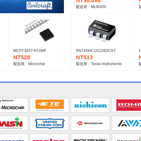
NT$0.098
製造商：MURATA
MCP73837-FCI/MF
SN74AHC1G126DCKT
1
NT$28
NT$13
製造商：Microchip
製造商：Texas Instruments