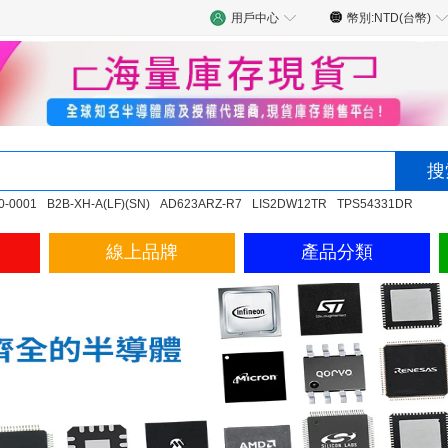
用戶中心
幣別:NTD(台幣)
0-0001
B2B-XH-A(LF)(SN)
AD623ARZ-R7
LIS2DW12TR
TPS54331DR
線上品牌
產品分類