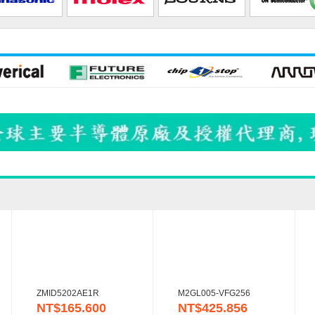
ZMID5202AE1R
M2GL005-VFG256
NT$165.600
NT$425.856