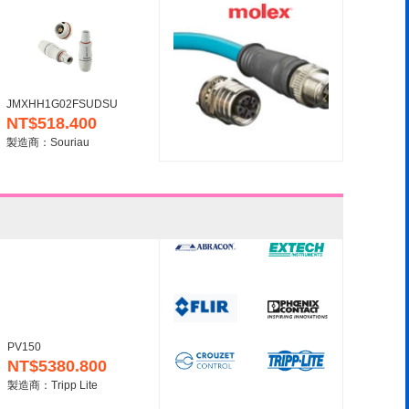
JMXHH1G02FSUDSU
NT$518.400
製造商：Souriau
PV150
NT$5380.800
製造商：Tripp Lite