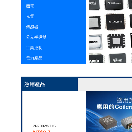
機電
光電
傳感器
分立半導體
工業控制
電力產品
熱銷產品
2N7002WT1G