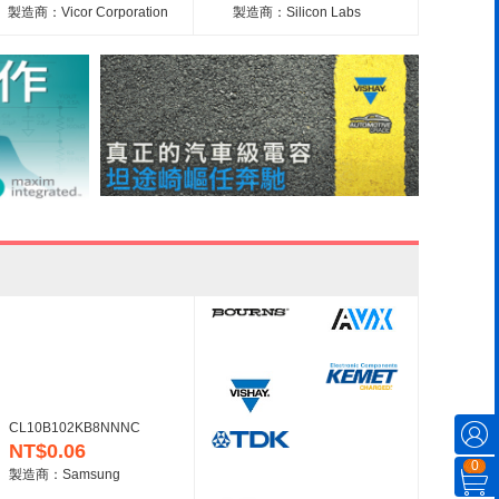
製造商：Vicor Corporation
製造商：Silicon Labs
CL10B102KB8NNNC
NT$0.06
0
製造商：Samsung