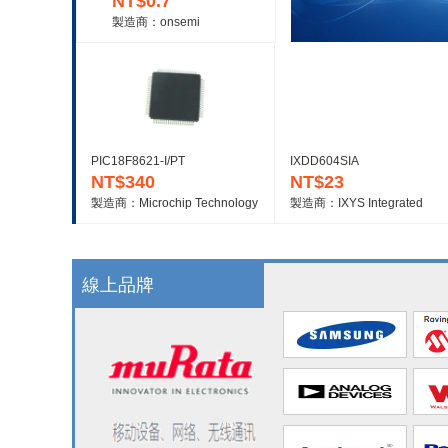
NT$0.7
製造商：onsemi
PIC18F8621-I/PT
IXDD604SIA
NT$340
NT$23
製造商：Microchip Technology
製造商：IXYS Integrated
Circuits
線上品牌