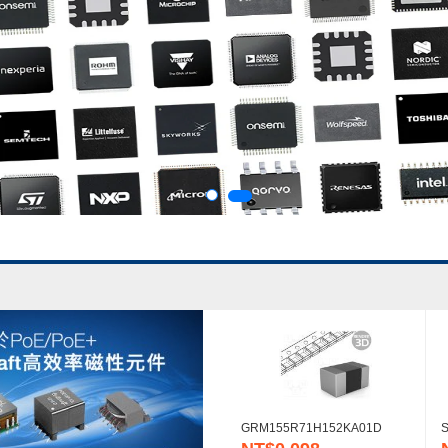
GRM155R71H152KA01D
S