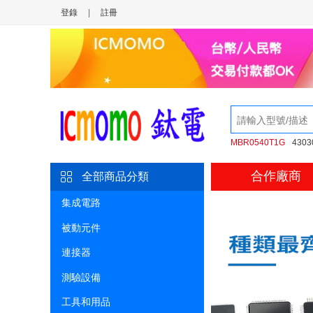
登錄
|
註冊
MBR0540T1G
4303
合作廠商
全部商品分類
集成電路
被動元件
連接器
測驗設備
工具和用品