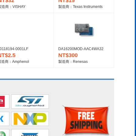
NT$32
NT$15
製造商：VISHAY
製造商：Texas Instruments
0118194-0001LF
DA16200MOD-AAC4WA32
NT$2.5
NT$300
製造商：Amphenol
製造商：Renesas