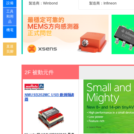
設備
製造商：Winbond
製造商：Infineon
Electronics
工具
和用
品
機電
直達
頁腳
2F 被動元件