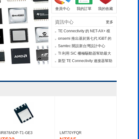
會員中心
我的訂單
我的收藏
資訊中心
更多
TE Con​​nectivity 的 NET-AX+ 模
組化混合連接器系統是下一代車
onsemi 推出基於第七代 IGBT 的
輛架構的關鍵推動者
智慧功率模組，以降低加熱和冷
Samtec 開設新台灣設計中心
卻能耗
TI 利用 SiC 柵極驅動器幫助最大
限度地提高電動汽車的行駛里程
新型 TE Con​​nectivity 連接器幫助
汽車 OEM 減小組件尺寸和重量
TDK 為 ADAS/AD 電源管理提供
極其緊湊和可靠的 CLT 功率電感
意法半導體觸控控制器支持新一
器
代AMOLED節能顯示器
ROHM 的新型 600V 超級結
MOSFET：提供一流的低導通電
阻以及業界最快的反向恢復時間
顯著降低家用電器和工業設備的
功耗
IR878ADP-T1-GE3
LMT70YFQR