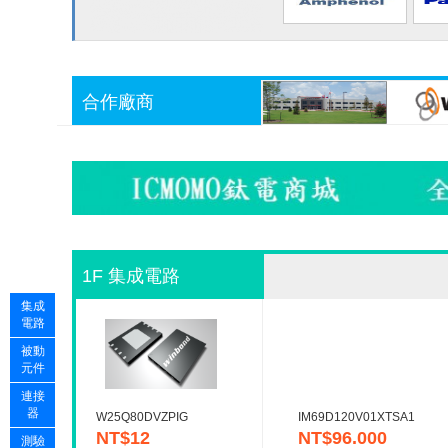
合作廠商
1F 集成電路
集成
電路
被動
元件
連接
器
W25Q80DVZPIG
IM69D120V01XTSA1
NT$12
NT$96.000
測驗