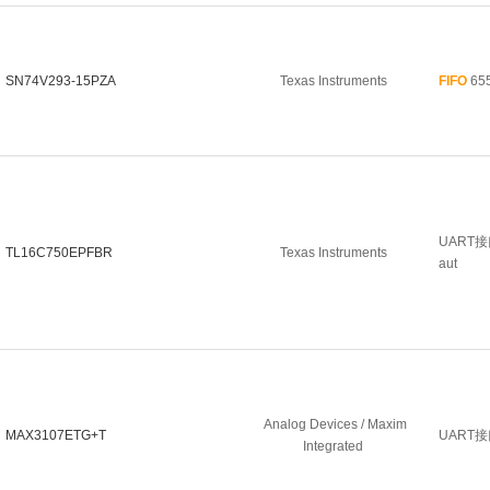
SN74V293-15PZA
Texas Instruments
FIFO
655
UART接口 
TL16C750EPFBR
Texas Instruments
aut
Analog Devices / Maxim
MAX3107ETG+T
UART接口 
Integrated