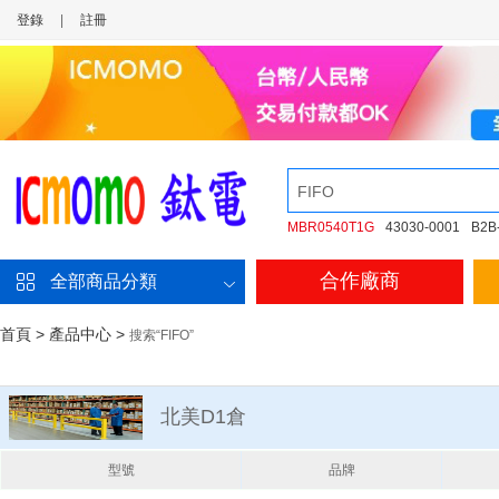
登錄
|
註冊
MBR0540T1G
43030-0001
B2B
合作廠商
全部商品分類
首頁
>
產品中心
>
搜索“FIFO”
北美D1倉
型號
品牌