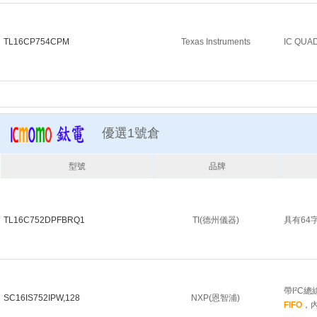
TL16CP754CPM
Texas Instruments
IC QUA
優選1號倉
型號
品牌
TL16C752DPFBRQ1
TI(德州儀器)
具有64
帶I²C
SC16IS752IPW,128
NXP(恩智浦)
FIFO
，內