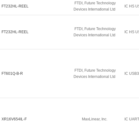
FTDI, Future Technology
FT232HL-REEL
IC HS U
Devices International Ltd
FTDI, Future Technology
FT232HL-REEL
IC HS U
Devices International Ltd
FTDI, Future Technology
FT601Q-B-R
IC USB
Devices International Ltd
XR16V654IL-F
MaxLinear, Inc.
IC UAR