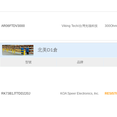
AR06FTDV3000
Viking Tech/台灣光颉科技
300Ohm 
北美D1倉
型號
品牌
RK73B1JTTDD220J
KOA Speer Electronics, Inc.
RESIST