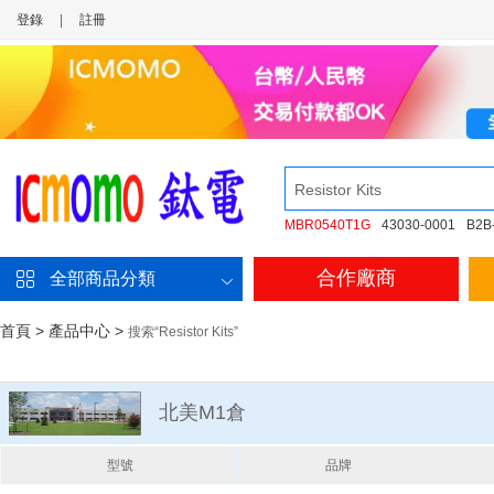
登錄
|
註冊
MBR0540T1G
43030-0001
B2B
合作廠商
全部商品分類
首頁
>
產品中心
>
搜索“Resistor Kits”
北美M1倉
型號
品牌