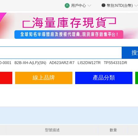
用戶中心
幣別:NTD(台幣)
0-0001
B2B-XH-A(LF)(SN)
AD623ARZ-R7
LIS2DW12TR
TPS54331DR
線上品牌
產品分類
型號描述
數量