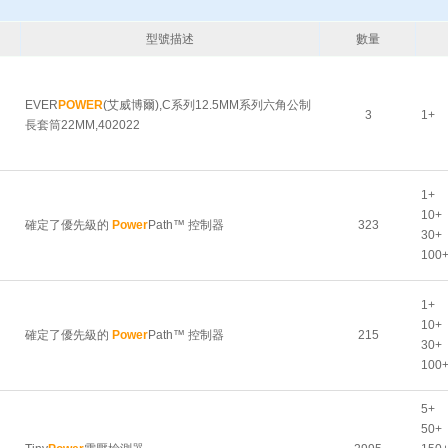
型號描述
數量
EVER
POWER
(艾威博爾),C系列12.5MM系列六角公制
3
1+
長套筒22MM,402022
1+
10+
確定了優先級的
Power
Path™ 控制器
323
30+
100
1+
10+
確定了優先級的
Power
Path™ 控制器
215
30+
100
5+
50+