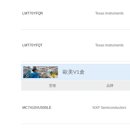
LMT70YFQR
Texas Instruments
LMT70YFQT
Texas Instruments
歐美V1倉
型號
品牌
MC7410VU500LE
NXP Semiconductors