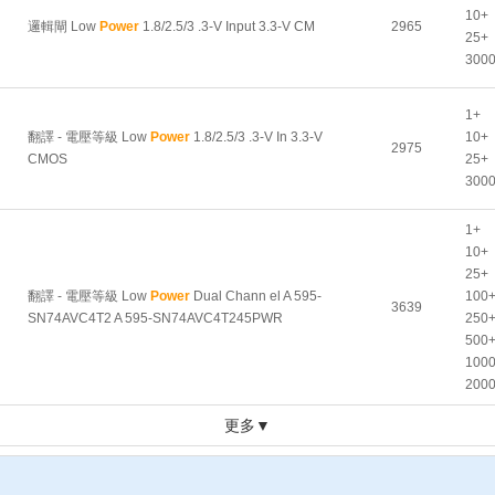
10+
邏輯閘 Low
Power
1.8/2.5/3 .3-V Input 3.3-V CM
2965
25+
300
1+
翻譯 - 電壓等級 Low
Power
1.8/2.5/3 .3-V In 3.3-V
10+
2975
CMOS
25+
300
1+
10+
25+
翻譯 - 電壓等級 Low
Power
Dual Chann el A 595-
100
3639
SN74AVC4T2 A 595-SN74AVC4T245PWR
250
500
100
200
更多▼