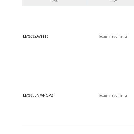
型號
品牌
LM3632AYFFR
Texas Instruments
LM385BMX/NOPB
Texas Instruments