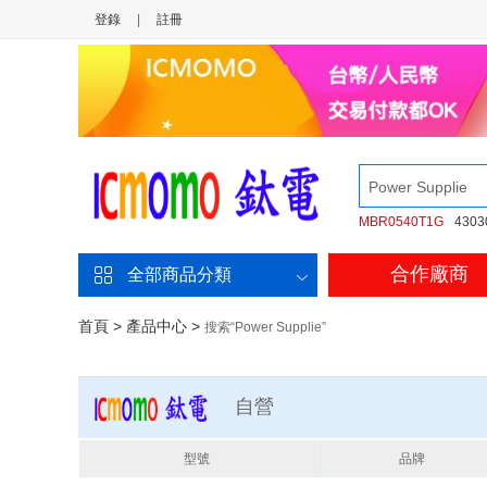
登錄
|
註冊
MBR0540T1G
4303
合作廠商
全部商品分類
首頁
>
產品中心
>
搜索“Power Supplie”
自營
型號
品牌