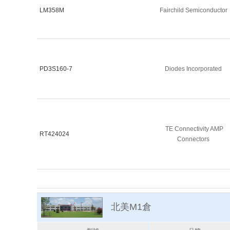
LM358M
Fairchild Semiconductor
PD3S160-7
Diodes Incorporated
TE Connectivity AMP
RT424024
Connectors
北美M1倉