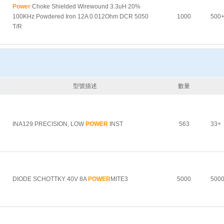
Power
Choke Shielded Wirewound 3.3uH 20%
100KHz Powdered Iron 12A 0.012Ohm DCR 5050
1000
500
T/R
型號描述
數量
INA129 PRECISION, LOW
POWER
INST
563
33+
DIODE SCHOTTKY 40V 8A
POWER
MITE3
5000
500