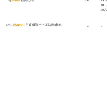
Tiny
Power
電壓檢測器
2995
150
100
200
EVER
POWER
(艾威博爾),十字微型塑柄螺絲
2
1+
批,253122
更多▼
型號描述
數量
ITT Cannon 重載連接器插座, Veam
Power
lock系列,
2+
3
1P, 400A, 1.0 kv
3+