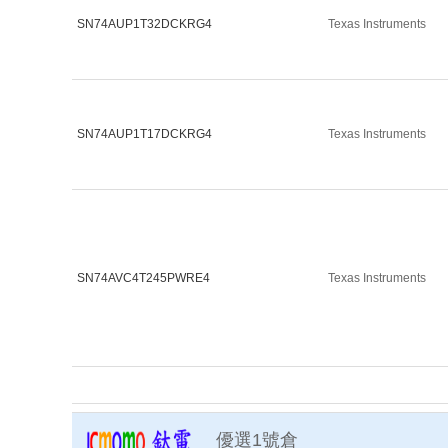
SN74AUP1T32DCKRG4
Texas Instruments
SN74AUP1T17DCKRG4
Texas Instruments
SN74AVC4T245PWRE4
Texas Instruments
優選1號倉