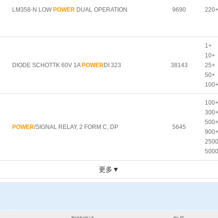
LM358-N LOW
POWER
DUAL OPERATION
9690
220
1+
10+
DIODE SCHOTTK 60V 1A
POWER
DI 323
38143
25+
50+
100
100
300
500
POWER
/SIGNAL RELAY, 2 FORM C, DP
5645
900
250
500
更多▼