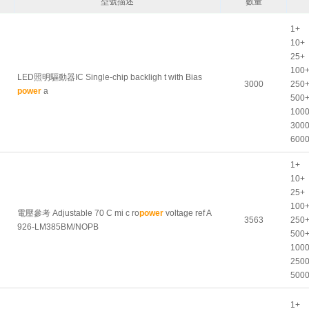
型號描述
數量
1+
10+
25+
100
LED照明驅動器IC Single-chip backligh t with Bias
3000
250
power
a
500
100
300
600
1+
10+
25+
100
電壓參考 Adjustable 70 C mi c ro
power
voltage ref A
3563
250
926-LM385BM/NOPB
500
100
250
500
1+