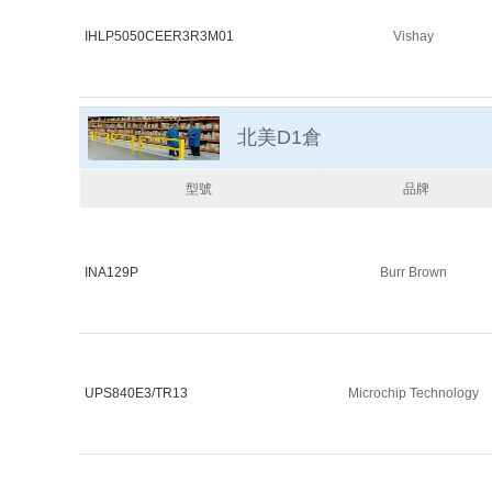
IHLP5050CEER3R3M01
Vishay
北美D1倉
型號
品牌
INA129P
Burr Brown
UPS840E3/TR13
Microchip Technology