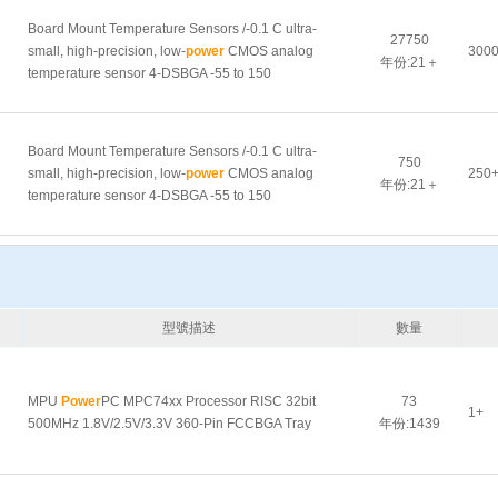
Board Mount Temperature Sensors /-0.1 C ultra-
27750
small, high-precision, low-
power
CMOS analog
300
年份:21＋
temperature sensor 4-DSBGA -55 to 150
Board Mount Temperature Sensors /-0.1 C ultra-
750
small, high-precision, low-
power
CMOS analog
250
年份:21＋
temperature sensor 4-DSBGA -55 to 150
型號描述
數量
MPU
Power
PC MPC74xx Processor RISC 32bit
73
1+
500MHz 1.8V/2.5V/3.3V 360-Pin FCCBGA Tray
年份:1439