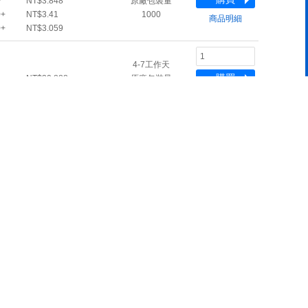
+
NT$3.848
原廠包裝量
0+
NT$3.41
1000
商品明細
0+
NT$3.059
4-7工作天
購買
NT$30.888
原廠包裝量
40
商品明細
台幣稅前單價/PCS
交期
操作
NT$40357.874
購買
4-8工作天
NT$38489.532
商品明細