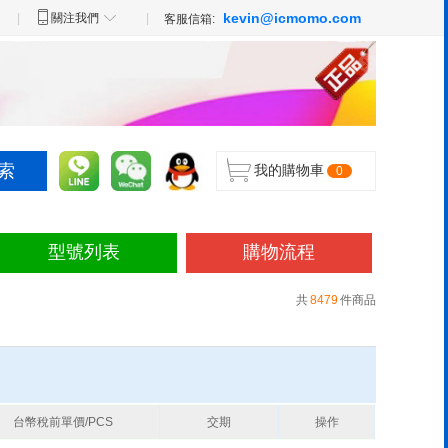
kevin@icmomo.com
|
關注我們
|
客服信箱:
我的購物車
0
型號列表
購物流程
共
8479
件商品
台幣稅前單價/PCS
交期
操作