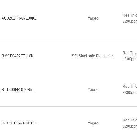
Res Thi
AC0201FR-07100KL
Yageo
±200ppm
Res Thi
RMCF0402FT110K
SEI Stackpole Electronics
±100ppm
Res Thi
RL1206FR-070R5L
Yageo
±300pp
Res Thi
RC0201FR-0730K1L
Yageo
±200pp