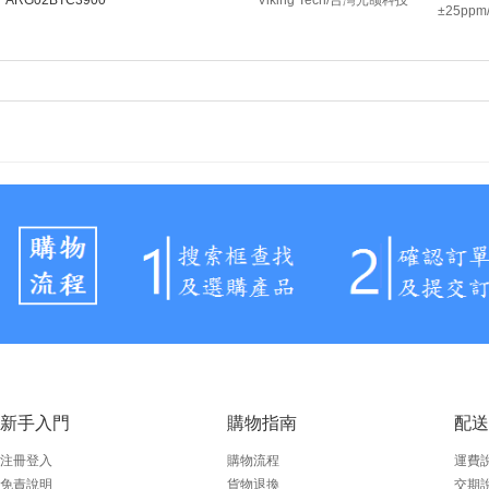
ARG02BTC3900
Viking Tech/台灣光颉科技
±25ppm/
新手入門
購物指南
配送
注冊登入
購物流程
運費
免責說明
貨物退換
交期