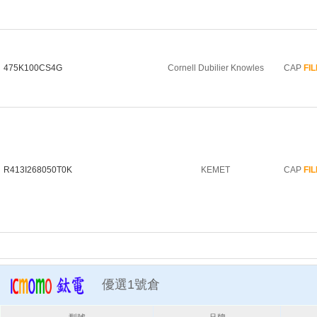
475K100CS4G
Cornell Dubilier Knowles
CAP
FI
R413I268050T0K
KEMET
CAP
FI
優選1號倉