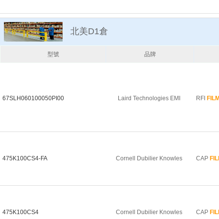
北美D1倉
型號
品牌
67SLH060100050PI00
Laird Technologies EMI
RFI
FIL
475K100CS4-FA
Cornell Dubilier Knowles
CAP
FI
475K100CS4
Cornell Dubilier Knowles
CAP
FI