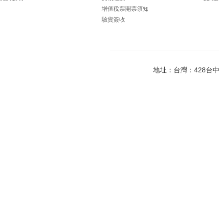
增值稅票開票須知
驗貨簽收
地址：台灣：428台中市大