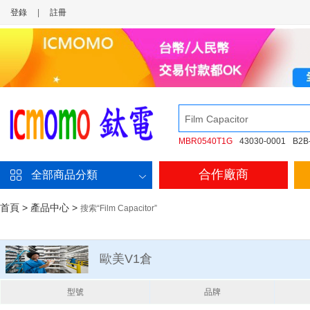
登錄
|
註冊
MBR0540T1G
43030-0001
B2B
合作廠商
全部商品分類
首頁
>
產品中心
>
搜索“Film Capacitor”
歐美V1倉
型號
品牌