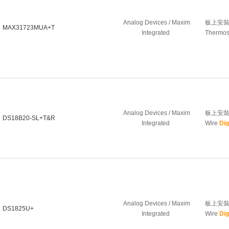
Analog Devices / Maxim
板上安
MAX31723MUA+T
Integrated
Thermost
Analog Devices / Maxim
板上安裝溫度
DS18B20-SL+T&R
Integrated
Wire
Dig
Analog Devices / Maxim
板上安裝溫度
DS1825U+
Integrated
Wire
Dig