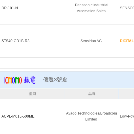
Panasonic Industrial
DP-101-N
SENSO
Automation Sales
STS40-CD1B-R3
Sensirion AG
DIGITAL
優選3號倉
型號
品牌
Avago Technologies/Broadcom
ACPL-M61L-500ME
Low-Po
Limited