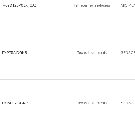
IM69D120V01XTSA1
Infineon Technologies
MIC M
TMP75AIDGKR
Texas Instruments
SENSO
TMP411ADGKR
Texas Instruments
SENSO