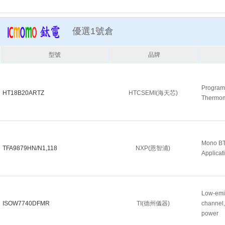
優選1號倉
型號
品牌
Program
HT18B20ARTZ
HTCSEMI(海天芯)
Thermo
Mono BTL
TFA9879HN/N1,118
NXP(恩智浦)
Applicat
Low-emis
ISOW7740DFMR
TI(德州儀器)
channel,
power