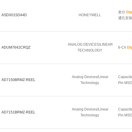
差分
Dig
ASDX015D44D
HONEYWELL
通孔安
ANALOG DEVICES/LINEAR
ADUM7642CRQZ
6-Ch
Dig
TECHNOLOGY
Analog Devices/Linear
Capacit
AD7150BRMZ-REEL
Technology
Pin MS
Analog Devices/Linear
Capacit
AD7151BRMZ-REEL
Technology
Pin MS