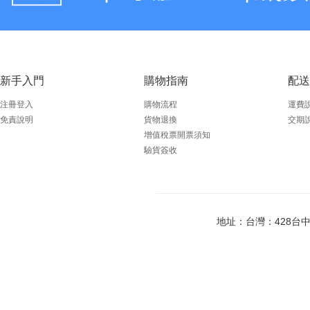
新手入門
購物指南
配送
注冊登入
購物流程
運費
免責說明
貨物退換
交期
增值稅票開票須知
驗貨簽收
地址：台灣：428台中市大